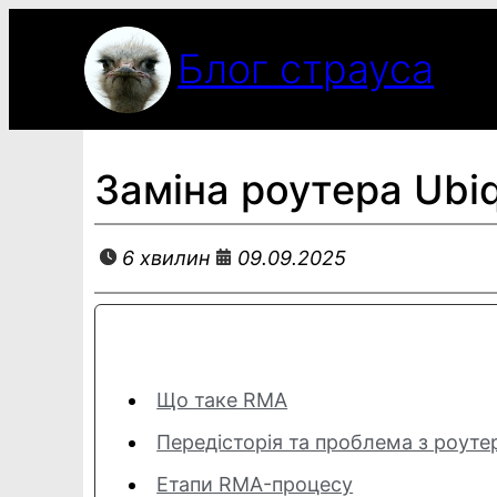
Перейти
до
Блог страуса
вмісту
Заміна роутера Ubi
6 хвилин
09.09.2025
Що таке RMA
Передісторія та проблема з роут
Етапи RMA-процесу