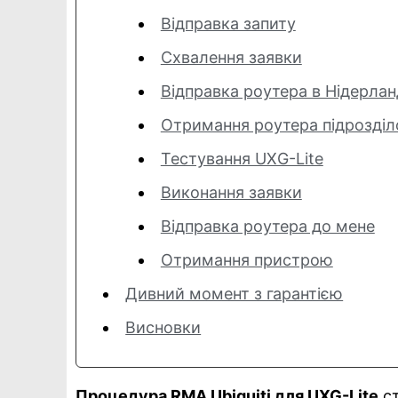
Відправка запиту
Схвалення заявки
Відправка роутера в Нідерла
Отримання роутера підрозді
Тестування UXG-Lite
Виконання заявки
Відправка роутера до мене
Отримання пристрою
Дивний момент з гарантією
Висновки
Процедура RMA Ubiquiti для UXG-Lite
ст