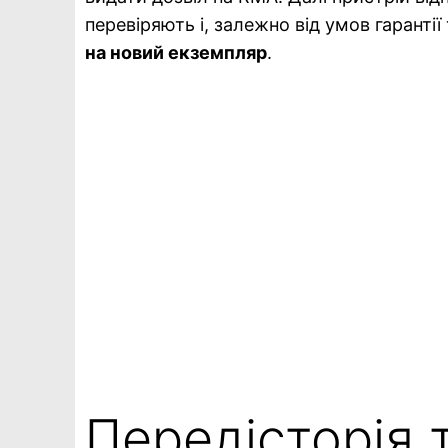
перевіряють і, залежно від умов гаранті
на новий екземпляр
.
Передісторія 