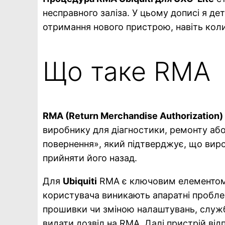
несправного заліза. У цьому дописі я де
отримання нового пристрою, навіть коли 
Що таке RMA
RMA (Return Merchandise Authorization)
виробнику для діагностики, ремонту або
повернення», який підтверджує, що виро
прийняти його назад.
Для
Ubiquiti
RMA є ключовим елементом 
користувача виникають апаратні пробл
прошивки чи зміною налаштувань, служба
видати дозвіл на RMA. Далі пристрій від