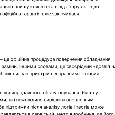
тально опишу кожен етап: від збору логів до
офіційна гарантія вже закінчилася.
– це офіційна процедура повернення обладнання
 заміни. Іншими словами, це своєрідний «дозвіл н
бник визнав пристрій несправним і готовий
післяпродажного обслуговування. Якщо у
еми, які неможливо вирішити оновленням
 підтримки після аналізу логів і тестів може
правляється в сервісний центр виробника, де його