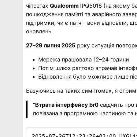
чіпсетах
Qualcomm
IPQ5018 (на якому б
пошкодження пам’яті та аварійного заве
підтримки, чи є патч – вони відповіли,
оновлень.
27–29 липня 2025
року ситуація повтор
Мережа працювала 12–24 години
Потім шлюз раптово втрачав інтер
Відновлення було можливе лише пі
Базуючись на таких симптомах, я отрим
“
Втрата інтерфейсу br0
свідчить про 
пов’язана з програмною частиною та
2025-07-26T12:23:26+03:00 UXGLi