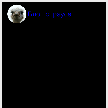
Перейти
до
Блог страуса
вмісту